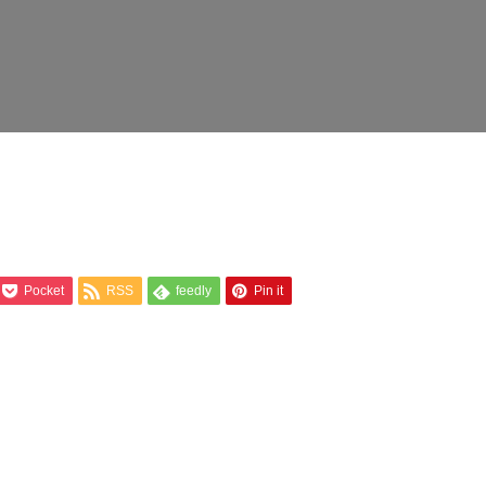
Pocket
RSS
feedly
Pin it