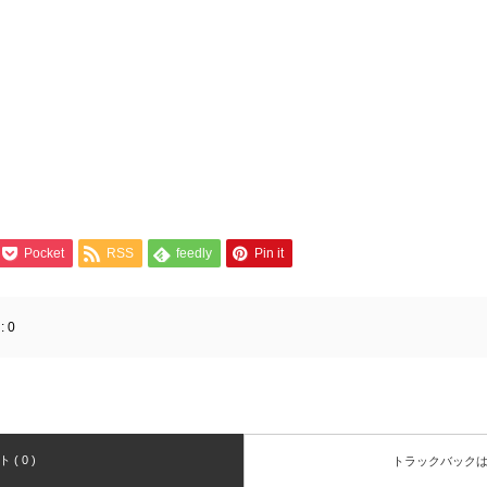
Pocket
RSS
feedly
Pin it
:
0
( 0 )
トラックバック