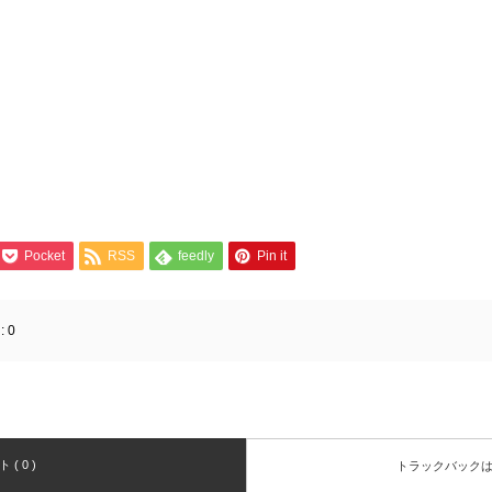
Pocket
RSS
feedly
Pin it
:
0
( 0 )
トラックバック