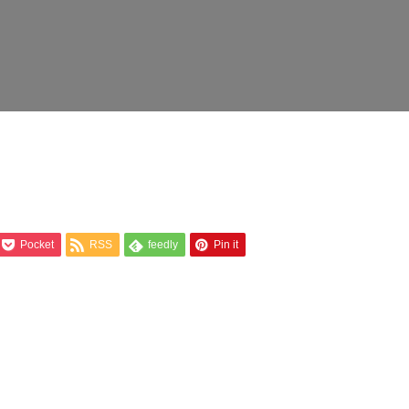
Pocket
RSS
feedly
Pin it